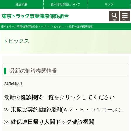
組合概要
個人情報保護について
リンク
東京トラック事業健康保険組合トップ
>
トピックス
> 最新の健診機関情報
トピックス
最新の健診機関情報
2025/09/01
最新の健診機関一覧をクリックしてください
≫
東振協契約健診機関
(Ａ２・Ｂ・Ｄ１コース）
≫ 健保連日帰り人間ドック健診機関