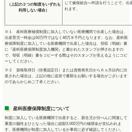
じて健保組合へ申請を行うことで、出産
（上記の２つの制度をいずれも
れます。
利用しない場合）
※１ 産科医療補償制度に加入していない医療機関で出産した場合は、
出産育児一時金は50万円ではなく48万８千円となります。なお、産科医
療保障制度に加入している医療機関で出産した場合は、領収（明細）書
に『産科医療保障制度加入機関』と書かれたスタンプが押されますの
で、領収（明細）書をコピーする際はそのスタンプが見えるようにコピ
ーしてください。
※２ 資格取得日（扶養認定日）または資格喪失日から６ヵ月以内に出
産された場合は、上記の他に追加で書類をお願いする場合がございます
のであらかじめご了承ください。
産科医療保障制度について
制度に加入している医療機関で出産すると、新生児が分べんに関連して
重度の脳性まひとなった場合に総額3,000万円の補償金が支払われま
す。医療機関が制度に加入しているか事前に必ず確認してください。