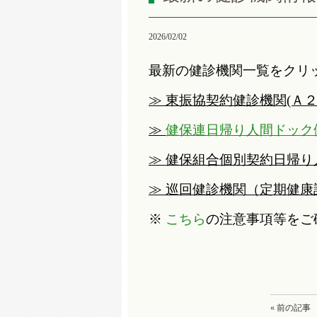
2026/02/02
最新の健診機関一覧をクリ
≫ 東振協契約健診機関(Ａ
≫
健保連日帰り人間ドック
≫
健保組合個別契約日帰り
≫
巡回健診機関（定期健康
※
こちら
の
注意事項等をご
« 前の記事