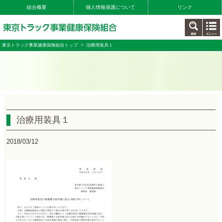
組合概要
個人情報保護について
リンク
東京トラック事業健康保険組合トップ
> 治療用装具１
治療用装具１
2018/03/12