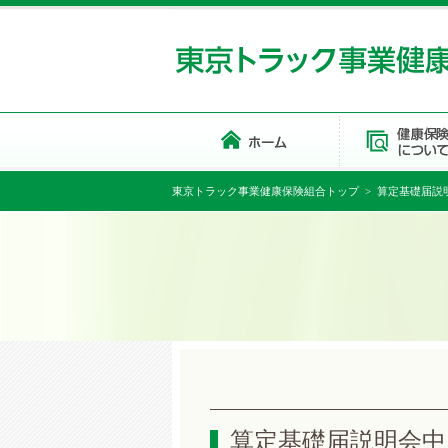
東京トラック事業健康保険組合トップ
> 算定基礎届説明
算定基礎届説明会中止