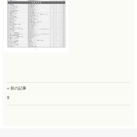
« 前の記事
9